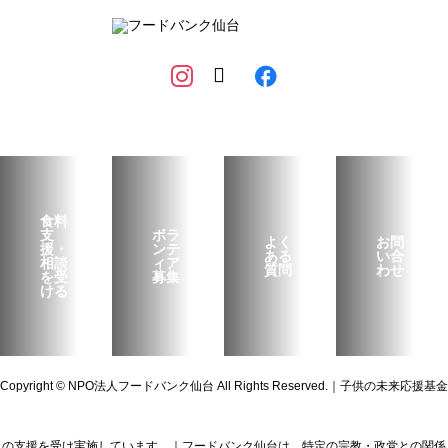
食料
支
ボラ
よく
お問
援・
ンテ
ある
い合
相談
ィア
質問
わせ
を受
募集
ける
Copyright © NPO法人フードバンク仙台 All Rights Reserved.｜子供の未来応援基金
の支援を受け実施しています。｜フードバンク仙台は、特定の宗教・政党との関係