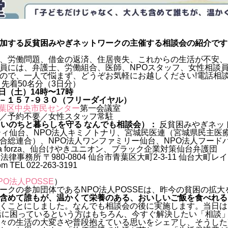
参加する反貧困みやぎネットワークの主催する相談会の紹介で
、労働問題、借金の返済、住居喪失、これからの生活が不安、
員には、弁護士、労働組合、医師、NPOスタッフ、女性相談
ので、一人で悩まず、どうぞお気軽にお越しください!電話相
先着50名分（3日分）
6日（土）14時〜17時
０－１５７‐９３０（フリーダイヤル）
葉区中央市民センター
第一会議室
／予約不要／女性スタッフ常駐
催 いのちと暮らしを守る なんでも相談会）：
反貧困みやぎネッ
ティ仙台、NPO法人キミノトナリ、宮城民医連（宮城県民主医
合総連合）、NPO法人ワンファミリー仙台、NPO法人フードバ
ia forza、仙台けやきユニオン、ブラック企業対策仙台弁護団
律事務所 〒980-0804 仙台市青葉区大町2-3-11 仙台大町レ
om TEL 022-263-3191
PO法人POSSE
）
ークの参加団体であるNPO法人POSSEは、昨今の貧困の拡大
含めて誰もが、温かくて栄養のある、おいしいご飯を食べれる
くことにしました。なんでも相談会の後に実施します。当日は
活に困っているという方はもちろん、今すぐ解決したい「相談
々の生活の大変さや普段抱えている思いをシェアし、そうした