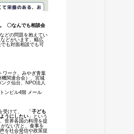
す。
〇なんでも相談会
などの問題を抱えてい
員などがいます。幅広
談でも対面相談でも可
トワーク、みやぎ青葉
療機関連合会）、宮城
ンク仙台、NPO法人
イトンビル4階 メール
を受けて、 「
子ども
ようにしたい
」という
、世界各国の料理を提
」がない方と、食事を
声を社会発信や政策提