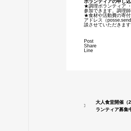
ボランティアの申し込
★調理ボランティア 
参加できます。調理師
★食材や活動費の寄付
アドレス（posse.s
談させていただきます
Post
Share
Line
大人食堂開催（20
ランティア募集