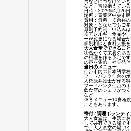
言などにつなげていき
など、普段抱えている
日時：2025年4月26
場所：青葉区中央市民セ
費用：無料 ※余裕の
対象：どなたでもご参
原則予約制 申込みは
※アレルギー食品や、
ーが変更になる場合が
個別相談と食料支援を
大人食堂でできること
①温かくて栄養のある
の料理を作る予定です
の声を集め、社会発信
当日のメニュー
仙台市内の日本語学校
フードバンク仙台のボ
人権派弁護士が作る料
フードバンク仙台のボ
飲食店のシェフがつく
など
※各メニュー10食程
こともあります。
寄付 / 調理ボランテ
大人食堂は、生活にお
して共有できる場です
で、大人食堂の場づく