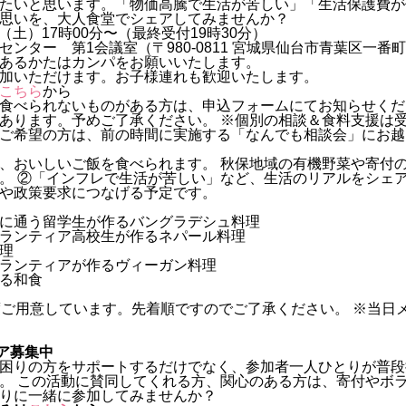
たいと思います。「物価高騰で生活が苦しい」「生活保護費が
思いを、大人食堂でシェアしてみませんか？
日（土）17時00分〜（最終受付19時30分）
ンター 第1会議室（〒980-0811 宮城県仙台市青葉区一番
あるかたはカンパをお願いいたします。
加いただけます。お子様連れも歓迎いたします。
こちら
から
食べられないものがある方は、申込フォームにてお知らせくだ
あります。予めご了承ください。 ※個別の相談＆食料支援は
ご希望の方は、前の時間に実施する「なんでも相談会」にお越
、おいしいご飯を食べられます。 秋保地域の有機野菜や寄付
。 ②「インフレで生活が苦しい」など、生活のリアルをシェア
や政策要求につなげる予定です。
に通う留学生が作るバングラデシュ料理
ランティア高校生が作るネパール料理
理
ランティアが作るヴィーガン料理
る和食
度ご用意しています。先着順ですのでご了承ください。 ※当日
ィア募集中
困りの方をサポートするだけでなく、参加者一人ひとりが普段
。 この活動に賛同してくれる方、関心のある方は、寄付やボ
りに一緒に参加してみませんか？