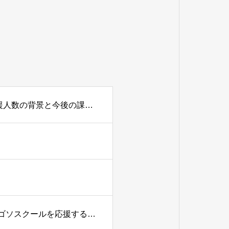
【8/30.日】2025年度活動報告会「2年前から2倍になった支援人数の背景と今後の課題を報告」
【7/3.金】早川千晶さん来日講演会開催のお知らせ／主催 マゴソスクールを応援する仙台有志の会