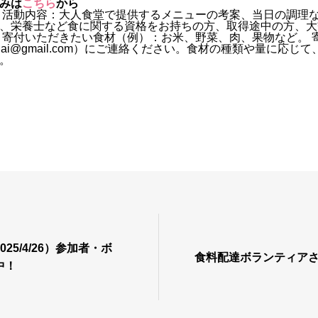
みは
こちら
から
・活動内容：大人食堂で提供するメニューの考案、当日の調理な
、栄養士など食に関する資格をお持ちの方、取得途中の方、大
 寄付いただきたい食材（例）：お米、野菜、肉、果物など。 
endai@gmail.com）にご連絡ください。食材の種類や量に応
。
25/4/26）参加者・ボ
食料配達ボランティア
中！