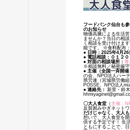
フードバンク仙台も
のお知らせ
物価高騰による生活苦
ませんか？当日の相談
く相談を受け付けます
能です。 ※食料配布：
● 日時：2025年4月2
● 電話相談：０１２
● 対面の相談場所：
青
※相談無料／秘密厳守
● 主催（全国一斉開
の会、NPO法人ハー
県労連（宮城県労働組
POSSE、NPO法人m
● 連絡先：
新里・鈴木法
hhmiyaginet@gmail.c
〇大人食堂
（
主催：N
反貧困みやぎネットワ
だけじゃなく、大人も
想いで、大人食堂を開
供する予定です！ 生
ともにすることで、日