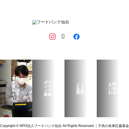
食料
支
ボラ
よく
お問
援・
ンテ
ある
い合
相談
ィア
質問
わせ
を受
募集
ける
Copyright © NPO法人フードバンク仙台 All Rights Reserved.｜子供の未来応援基金