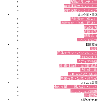
配送ボランティア
農地運営ボランティア
移民支援ボランティア
協力企業・団体
活動資金（個人）
活動資金（企業・団体）
食品提供
倉庫提供
運搬協力
イベント協力
団体紹介
概要
団体チラシ・パンフレット
活動の様子
メディア掲載
県･市補助金・民間助成金
活動報告書
SDGsへの取り組み
事業報告・定款・諸規定
よくある質問
食料支援・生活相談について
ボランティア関係
寄付関係
お問い合わせ