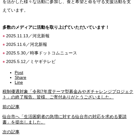
を活かした様々な活動に参加し、食と希望と命を守る支援活動を支
えています。
多数のメディアに活動を取り上げていただいています！
●
2025.11.13／河北新報
●
2025.11.6／河北新報
●
2025.5.30／時事ドットコムニュース
●
2025.5.12／ミヤギテレビ
Post
Share
Line
税制優遇対象「令和7年度テーマ型募金みやぎチャレンジプロジェク
ト」の終了報告。皆様、ご寄付ありがとうございました。
前の記事
仙台市へ「生活困窮者の急増に対する仙台市の対応を求める要請
書」を提出しました。
次の記事