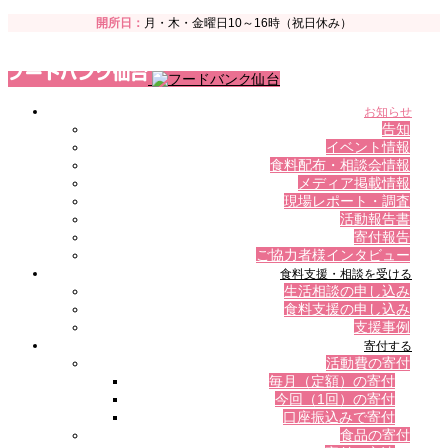
開所日：
月・木・金曜日10～16時（祝日休み）
お知らせ
告知
イベント情報
食料配布・相談会情報
メディア掲載情報
現場レポート・調査
活動報告書
寄付報告
ご協力者様インタビュー
食料支援・相談を受ける
生活相談の申し込み
食料支援の申し込み
支援事例
寄付する
活動費の寄付
毎月（定額）の寄付
今回（1回）の寄付
口座振込みで寄付
食品の寄付