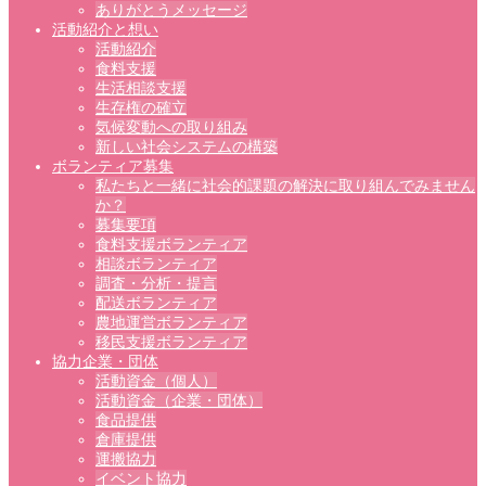
ありがとうメッセージ
活動紹介と想い
活動紹介
食料支援
生活相談支援
生存権の確立
気候変動への取り組み
新しい社会システムの構築
ボランティア募集
私たちと一緒に社会的課題の解決に取り組んでみません
か？
募集要項
食料支援ボランティア
相談ボランティア
調査・分析・提言
配送ボランティア
農地運営ボランティア
移民支援ボランティア
協力企業・団体
活動資金（個人）
活動資金（企業・団体）
食品提供
倉庫提供
運搬協力
イベント協力