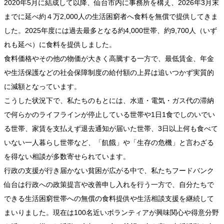
2020年5月に結成して以降、仙台市内に事務所を構え、2026年3月末
までに延べ約４万2,000人の生活困窮者へ食料を無償で提供してきま
した。2025年度には過去最多となる約4,000世帯、約9,700人（いず
れも延べ）に食料を提供しました。
食料価格やその他の物価が大きく高騰する一方で、最低賃金、年金
や生活保護などの社会保障制度の給付額の上昇は追いつかず実質的
に減額となっています。
こうした状況下で、私たちのもとには、水道・電気・ガス代の滞納
で何らかのライフラインが停止している世帯や1日1食でしのいでい
る世帯、家賃を支払えず退去通知が届いた世帯、3日以上何も食べて
いない一人暮らし世帯など、「飢餓」や「生存の危機」と言わざる
を得ない相談が多数寄せられています。
行政の支援が行き届かない貧困が広がる中で、私たちフードバンク
仙台は行政への政策提言や改善申し入れを行う一方で、自分たちで
できる生活困窮世帯への無償の食料提供や生活相談支援を継続して
まいりました。現在は100名近いボランティアが興味関心や得意分野