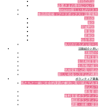
寄付の方法
企業さまの寄付について
Amazon欲しいものリスト
食品回収箱（フードボックス）設置場所
太白区
泉区
宮城野区
青葉区
若林区
仙台市外
ありがとうメッセージ
活動紹介と想い
活動紹介
食料支援
生活相談支援
生存権の確立
気候変動への取り組み
新しい社会システムの構築
ボランティア募集
私たちと一緒に社会的課題の解決に取り組んでみま
せんか？
募集要項
食料支援ボランティア
相談ボランティア
調査・分析・提言