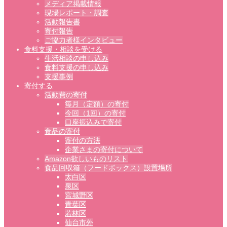
メディア掲載情報
現場レポート・調査
活動報告書
寄付報告
ご協力者様インタビュー
食料支援・相談を受ける
生活相談の申し込み
食料支援の申し込み
支援事例
寄付する
活動費の寄付
毎月（定額）の寄付
今回（1回）の寄付
口座振込みで寄付
食品の寄付
寄付の方法
企業さまの寄付について
Amazon欲しいものリスト
食品回収箱（フードボックス）設置場所
太白区
泉区
宮城野区
青葉区
若林区
仙台市外