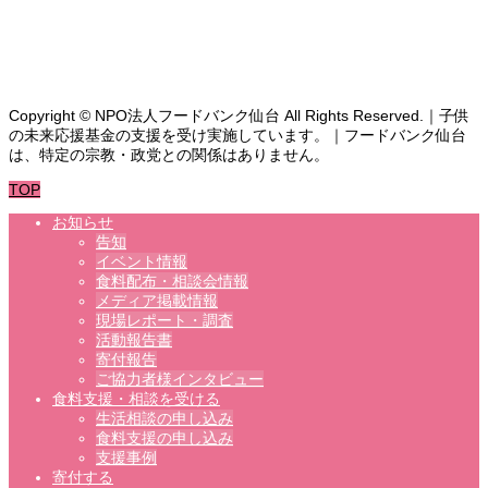
ボランティア募集
よくある質問
お問い合わせ
Copyright © NPO法人フードバンク仙台 All Rights Reserved.｜子供
の未来応援基金の支援を受け実施しています。｜フードバンク仙台
は、特定の宗教・政党との関係はありません。
TOP
お知らせ
告知
イベント情報
食料配布・相談会情報
メディア掲載情報
現場レポート・調査
活動報告書
寄付報告
ご協力者様インタビュー
食料支援・相談を受ける
生活相談の申し込み
食料支援の申し込み
支援事例
寄付する