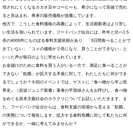
培されにくくなるカカオ豆やコーヒーも、希少になって高値で売れ
ると見込まれ、将来の販売価格が急騰しています。
他方で、こうした食料価格の高騰によって、生活困窮者はより苦し
い生活を強いられています。フードバンク仙台には、昨年と比べ1.5
倍の4000件にものぼる食料支援依頼があり、「3日間食べることがで
きていない」「コメの価格が２倍になり、買うことができない」と
いった声が毎日のように寄せられています。
お金儲けのために食料を買う人がいる一方で、満足に食べることが
できない「飢餓」が拡大する矛盾に対して、わたしたちに何ができ
るでしょうか？今回のイベントでは、ゲストに『食べ物から学ぶ世
界史』（岩波ジュニア新書）著者の平賀緑さんをお呼びし、食べ物
をめぐる資本主義社会のカラクリについてお話しいただきます。ま
た、フードバンク仙台からは、食料支援の現場から見える「飢餓」
の実態について報告します。拡大する食料危機に対して私たちに何
ができるか、一緒に考えてみませんか？