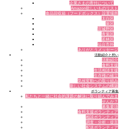
企業さまの寄付について
Amazon欲しいものリスト
食品回収箱（フードボックス）設置場所
太白区
泉区
宮城野区
青葉区
若林区
仙台市外
ありがとうメッセージ
活動紹介と想い
活動紹介
食料支援
生活相談支援
生存権の確立
気候変動への取り組み
新しい社会システムの構築
ボランティア募集
私たちと一緒に社会的課題の解決に取り組んでみま
せんか？
募集要項
食料支援ボランティア
相談ボランティア
調査・分析・提言
配送ボランティア