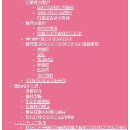
活動費の寄付
毎月（定額）の寄付
今回（1回）の寄付
口座振込みで寄付
食品の寄付
寄付の方法
企業さまの寄付について
Amazon欲しいものリスト
食品回収箱（フードボックス）設置場所
太白区
泉区
宮城野区
青葉区
若林区
仙台市外
ありがとうメッセージ
活動紹介と想い
活動紹介
食料支援
生活相談支援
生存権の確立
気候変動への取り組み
新しい社会システムの構築
ボランティア募集
私たちと一緒に社会的課題の解決に取り組んでみません