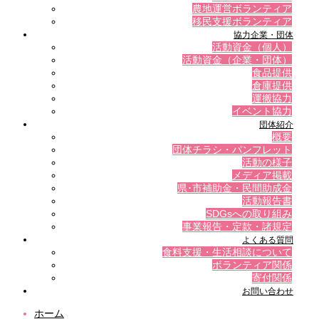
農地運営ボランティア
移民支援ボランティア
協力企業・団体
活動資金（個人）
活動資金（企業・団体）
食品提供
倉庫提供
運搬協力
イベント協力
団体紹介
概要
団体チラシ・パンフレット
活動の様子
メディア掲載
県･市補助金・民間助成金
活動報告書
SDGsへの取り組み
事業報告・定款・諸規定
よくある質問
食料支援・生活相談について
ボランティア関係
寄付関係
お問い合わせ
ホーム