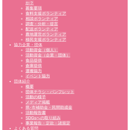
か？
募集要項
食料支援ボランティア
相談ボランティア
調査・分析・提言
配送ボランティア
農地運営ボランティア
移民支援ボランティア
協力企業・団体
活動資金（個人）
活動資金（企業・団体）
食品提供
倉庫提供
運搬協力
イベント協力
団体紹介
概要
団体チラシ・パンフレット
活動の様子
メディア掲載
県･市補助金・民間助成金
活動報告書
SDGsへの取り組み
事業報告・定款・諸規定
よくある質問