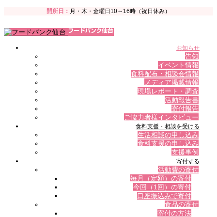
開所日：
月・木・金曜日10～16時（祝日休み）
お知らせ
告知
イベント情報
食料配布・相談会情報
メディア掲載情報
現場レポート・調査
活動報告書
寄付報告
ご協力者様インタビュー
食料支援・相談を受ける
生活相談の申し込み
食料支援の申し込み
支援事例
寄付する
活動費の寄付
毎月（定額）の寄付
今回（1回）の寄付
口座振込みで寄付
食品の寄付
寄付の方法