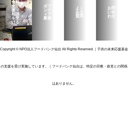
食料
支
ボラ
よく
お問
援・
ンテ
ある
い合
相談
ィア
質問
わせ
を受
募集
ける
Copyright © NPO法人フードバンク仙台 All Rights Reserved.｜子供の未来応援基金
の支援を受け実施しています。｜フードバンク仙台は、特定の宗教・政党との関係
はありません。