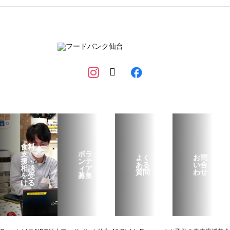
食料
支
ボラ
よく
お問
援・
ンテ
ある
い合
相談
ィア
質問
わせ
を受
募集
ける