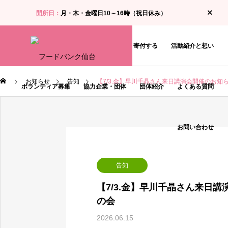
開所日：
月・木・金曜日10～16時（祝日休み）
お知らせ
食料支援・相談を受ける
寄付する
活動紹介と想い
お知らせ
告知
【7/3.金】早川千晶さん来日講演会開催のお知
ボランティア募集
協力企業・団体
団体紹介
よくある質問
お問い合わせ
告知
【7/3.金】早川千晶さん来日
の会
2026.06.15