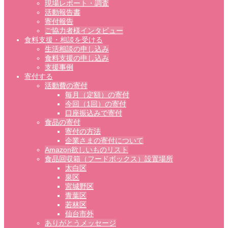
現場レポート・調査
活動報告書
寄付報告
ご協力者様インタビュー
食料支援・相談を受ける
生活相談の申し込み
食料支援の申し込み
支援事例
寄付する
活動費の寄付
毎月（定額）の寄付
今回（1回）の寄付
口座振込みで寄付
食品の寄付
寄付の方法
企業さまの寄付について
Amazon欲しいものリスト
食品回収箱（フードボックス）設置場所
太白区
泉区
宮城野区
青葉区
若林区
仙台市外
ありがとうメッセージ