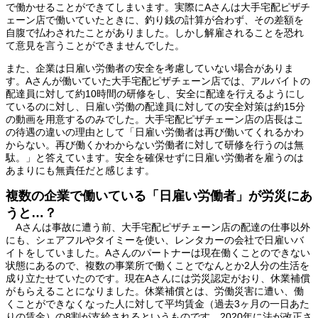
で働かせることができてしまいます。実際にAさんは大手宅配ピザチ
ェーン店で働いていたときに、釣り銭の計算が合わず、その差額を
自腹で払わされたことがありました。しかし解雇されることを恐れ
て意見を言うことができませんでした。
また、企業は日雇い労働者の安全を考慮していない場合がありま
す。Aさんが働いていた大手宅配ピザチェーン店では、アルバイトの
配達員に対して約10時間の研修をし、安全に配達を行えるようにし
ているのに対し、日雇い労働の配達員に対しての安全対策は約15分
の動画を用意するのみでした。大手宅配ピザチェーン店の店長はこ
の待遇の違いの理由として「日雇い労働者は再び働いてくれるかわ
からない。再び働くかわからない労働者に対して研修を行うのは無
駄。」と答えています。安全を確保せずに日雇い労働者を雇うのは
あまりにも無責任だと感じます。
複数の企業で働いている「日雇い労働者」が労災にあ
うと…？
Aさんは事故に遭う前、大手宅配ピザチェーン店の配達の仕事以外
にも、シェアフルやタイミーを使い、レンタカーの会社で日雇いバ
イトをしていました。Aさんのパートナーは現在働くことのできない
状態にあるので、複数の事業所で働くことでなんとか2人分の生活を
成り立たせていたのです。現在Aさんには労災認定がおり、休業補償
がもらえることになりました。休業補償とは、労働災害に遭い、働
くことができなくなった人に対して平均賃金（過去3ヶ月の一日あた
りの賃金）の8割が支給されるというものです。2020年に法が改正さ