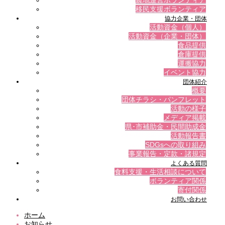
農地運営ボランティア
移民支援ボランティア
協力企業・団体
活動資金（個人）
活動資金（企業・団体）
食品提供
倉庫提供
運搬協力
イベント協力
団体紹介
概要
団体チラシ・パンフレット
活動の様子
メディア掲載
県･市補助金・民間助成金
活動報告書
SDGsへの取り組み
事業報告・定款・諸規定
よくある質問
食料支援・生活相談について
ボランティア関係
寄付関係
お問い合わせ
ホーム
お知らせ