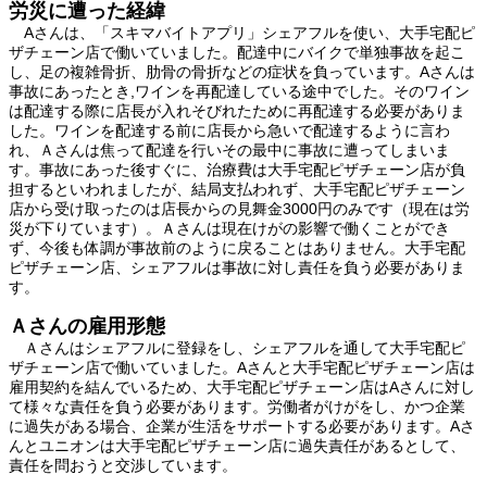
労災に遭った経緯
Aさんは、「スキマバイトアプリ」シェアフルを使い、大手宅配ピ
ザチェーン店で働いていました。配達中にバイクで単独事故を起こ
し、足の複雑骨折、肋骨の骨折などの症状を負っています。Aさんは
事故にあったとき,ワインを再配達している途中でした。そのワイン
は配達する際に店長が入れそびれたために再配達する必要がありま
した。ワインを配達する前に店長から急いで配達するように言わ
れ、Ａさんは焦って配達を行いその最中に事故に遭ってしまいま
す。事故にあった後すぐに、治療費は大手宅配ピザチェーン店が負
担するといわれましたが、結局支払われず、大手宅配ピザチェーン
店から受け取ったのは店長からの見舞金3000円のみです（現在は労
災が下りています）。Ａさんは現在けがの影響で働くことができ
ず、今後も体調が事故前のように戻ることはありません。大手宅配
ピザチェーン店、シェアフルは事故に対し責任を負う必要がありま
す。
Ａさんの雇用形態
Ａさんはシェアフルに登録をし、シェアフルを通して大手宅配ピ
ザチェーン店で働いていました。Aさんと大手宅配ピザチェーン店は
雇用契約を結んでいるため、大手宅配ピザチェーン店はAさんに対し
て様々な責任を負う必要があります。労働者がけがをし、かつ企業
に過失がある場合、企業が生活をサポートする必要があります。Aさ
んとユニオンは大手宅配ピザチェーン店に過失責任があるとして、
責任を問おうと交渉しています。