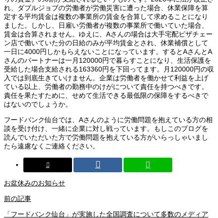
れ、ダブルジョブの労働者が労働災害に遭った場合、休業保障を算
定する平均賃金は複数の事業所の賃金を合算して求めることになり
ました。しかし、日雇い労働者が複数の事業所で働いていた場合、
賃金は合算されません。ゆえに、Aさんの場合は大手宅配ピザチェー
ン店で働いていた分の日給のみが平均賃金とされ、休業補償として
一日に4000円しかもらえないことになっています。するとAさんとA
さんのパートナーは一月120000円で暮らすことになり、生活保護を
受給した場合支給される163360円を下回ってます。月120000円の収
入では到底生きていけません。企業は労働者を働かせて利益を上げ
ている以上、労働者の勤務中のけがについて責任を持つべきです。
責任を果たすために、せめて生活できる最低限の保障をするべきで
はないのでしょうか。
フードバンク仙台では、Aさんのように労働問題を抱えている方の相
談を受け付け、一緒に企業に対し戦っています。もしこのブログを
読んでいただいた方で労働問題を抱えている方がいらっしゃいまし
たら遠慮なくご連絡ください。
お盆休みのお知らせ
前の記事
「フードバンク仙台」が実施した全国調査について多数のメディア