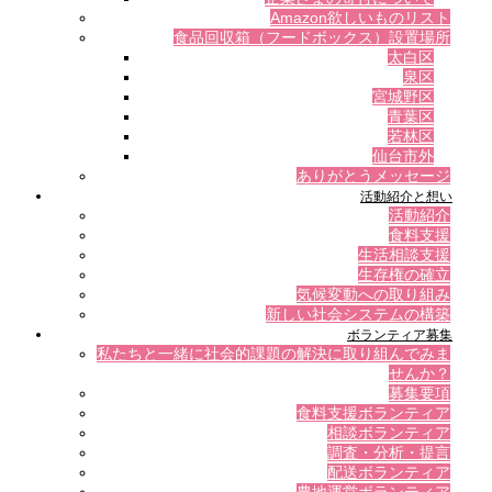
Amazon欲しいものリスト
食品回収箱（フードボックス）設置場所
太白区
泉区
宮城野区
青葉区
若林区
仙台市外
ありがとうメッセージ
活動紹介と想い
活動紹介
食料支援
生活相談支援
生存権の確立
気候変動への取り組み
新しい社会システムの構築
ボランティア募集
私たちと一緒に社会的課題の解決に取り組んでみま
せんか？
募集要項
食料支援ボランティア
相談ボランティア
調査・分析・提言
配送ボランティア