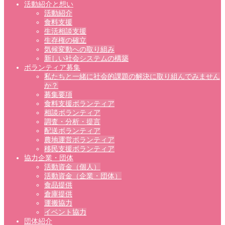
活動紹介と想い
活動紹介
食料支援
生活相談支援
生存権の確立
気候変動への取り組み
新しい社会システムの構築
ボランティア募集
私たちと一緒に社会的課題の解決に取り組んでみません
か？
募集要項
食料支援ボランティア
相談ボランティア
調査・分析・提言
配送ボランティア
農地運営ボランティア
移民支援ボランティア
協力企業・団体
活動資金（個人）
活動資金（企業・団体）
食品提供
倉庫提供
運搬協力
イベント協力
団体紹介