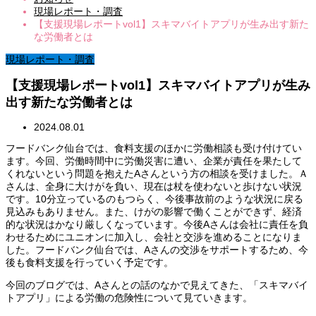
現場レポート・調査
【支援現場レポートvol1】スキマバイトアプリが生み出す新た
な労働者とは
現場レポート・調査
【支援現場レポートvol1】スキマバイトアプリが生み
出す新たな労働者とは
2024.08.01
フードバンク仙台では、食料支援のほかに労働相談も受け付けてい
ます。今回、労働時間中に労働災害に遭い、企業が責任を果たして
くれないという問題を抱えたAさんという方の相談を受けました。Ａ
さんは、全身に大けがを負い、現在は杖を使わないと歩けない状況
です。10分立っているのもつらく、今後事故前のような状況に戻る
見込みもありません。また、けがの影響で働くことができず、経済
的な状況はかなり厳しくなっています。今後Aさんは会社に責任を負
わせるためにユニオンに加入し、会社と交渉を進めることになりま
した。フードバンク仙台では、Aさんの交渉をサポートするため、今
後も食料支援を行っていく予定です。
今回のブログでは、Aさんとの話のなかで見えてきた、「スキマバイ
トアプリ」による労働の危険性について見ていきます。