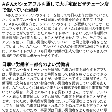
Aさんがシェアフルを通して大手宅配ピザチェーン店
で働いていた経緯
Aさんはシェアフルやタイミーを使って毎日のように働いていまし
た。シェアフルやタイミーは日雇いの仕事を紹介するアプリであ
り、Aさんの働き方と、シェアフルやタイミーが提供しているサービ
スはマッチしていないように感じます。Aさんは正規雇用の仕事を見
つけることができず、またアルバイトやパートといった中長期間の
非正規雇用の仕事も見つけることができませんでした。そこでシェ
アフルを使い、日雇い労働の形でアルバイトと同じ仕事内容をこな
していました。Aさんと、アルバイトの人の仕事内容は同じであるの
に、アルバイトの人よりも日雇い労働の形式で働いているＡさんの
職場内での立場は低かったそうです。
日雇い労働者＝都合のよい労働者
シェアフルやタイミーといった日雇い労働の仕事を紹介するアプリ
は、学生や主婦などがすきま時間を使ってお金を稼ぐことができる
良い面もあるとされていますが、企業にとってすぐに解雇でき、労
働環境に文句も言わない都合の良い労働者を提供している面もあり
ます。Aさんのように日雇い労働という形式で長期間同じ事業所で働
いている場合、外見はアルバイトと変わりません。ですが、アルバ
イトと異なり事業所はいつでも日雇い労働者を解雇することができ
ます。そのため、事業所が労働者にたいし不合理なことを行ったと
しても、日雇い労働者は解雇されることを恐れて意見を言うことが
できません。そのため、事業所は日雇い労働者をより都合のよい形