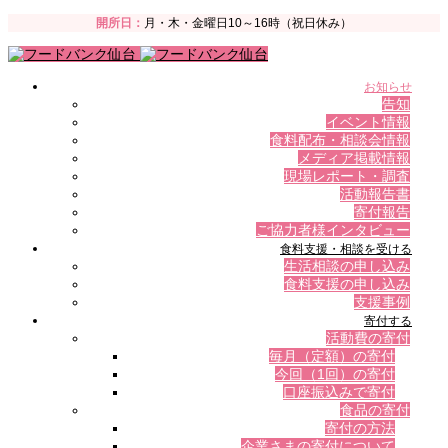
開所日：
月・木・金曜日10～16時（祝日休み）
お知らせ
告知
イベント情報
食料配布・相談会情報
メディア掲載情報
現場レポート・調査
活動報告書
寄付報告
ご協力者様インタビュー
食料支援・相談を受ける
生活相談の申し込み
食料支援の申し込み
支援事例
寄付する
活動費の寄付
毎月（定額）の寄付
今回（1回）の寄付
口座振込みで寄付
食品の寄付
寄付の方法
企業さまの寄付について