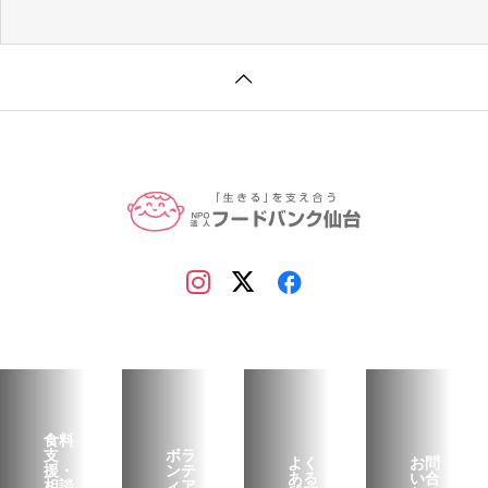
食料
支
ボラ
よく
お問
援・
ンテ
ある
い合
相談
ィア