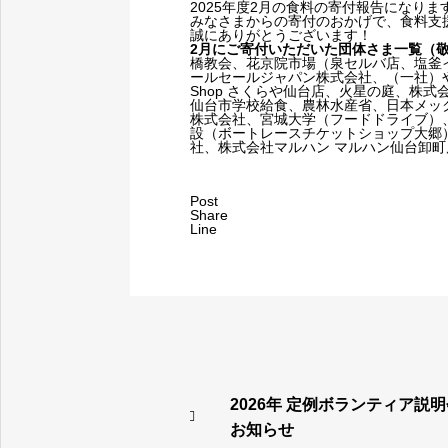
2025年度2月の食料の寄付報告になりま
みなさまからの寄付のおかげで、食料支
誠にありがとうございます！
2月にご寄付いただいた団体さま一覧（
橋教会、花京院市場（泉セルバ店、塩釜
ールセールジャパン株式会社、（一社）
Shop さくらや仙台店、火星の庭、株
仙台市学校給食、農林水産省、日本メッ
株式会社、宮城大学（フードドライブ）
設（ボートレースチケットショップ大郷
社、株式会社マルハン マルハン仙台卸町
Post
Share
Line
2026年 定例ボランティア説
お知らせ