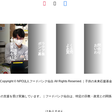
食料
支
ボラ
よく
お問
援・
ンテ
ある
い合
相談
ィア
質問
わせ
を受
募集
ける
Copyright © NPO法人フードバンク仙台 All Rights Reserved.｜子供の未来応援基金
の支援を受け実施しています。｜フードバンク仙台は、特定の宗教・政党との関係
はありません。