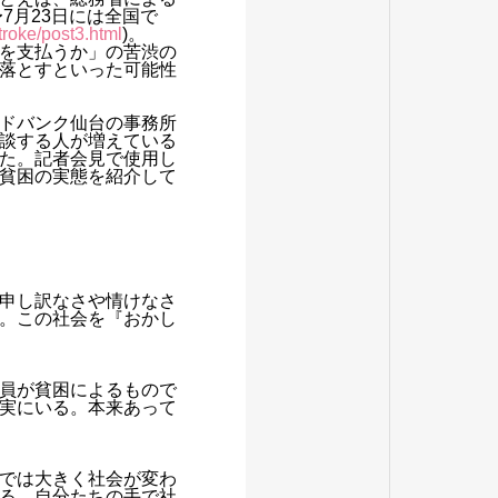
7月23日には全国で
troke/post3.html
)。
を支払うか」の苦渋の
落とすといった可能性
ードバンク仙台の事務所
談する人が増えている
た。記者会見で使用し
貧困の実態を紹介して
申し訳なさや情けなさ
。この社会を『おかし
員が貧困によるもので
実にいる。本来あって
では大きく社会が変わ
る。自分たちの手で社