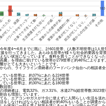
今年度4〜6月までに既に、計601世帯、(人数不明世帯は1人世
料支援を行ってきました。あらゆる世帯が様々な社会的要因を背
えない状況になっています。食料を買うことができなくなった
高騰」を理由に挙げている世帯が279世帯と約46%に上りま
響がとても大きいということです。
からの、ライフライン滞納者のフードバンク仙台への相談者全
している世帯は、約37%にあたる224世帯
している世帯は、約38%にあたる230世帯
している世帯は、約30%にあたる180世帯
数回答)
滞納者は、電気32%、ガス31%、水道27%(総世帯数:3023
割合も増加しています。
ても、エアコンやガスが十分に使えずに人間らしい生活を送れ
活をしなければならない相談者が約40%もいることが調査か
した状況に一刻も早く対策を講じるべきことは明らかです。た