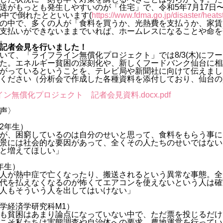
送がもっとも発生しやすいのが「住宅」で、令和5年7月17日〜
の中で倒れたとといいます(
https://www.fdma.go.jp/disaster/heats
の中で、多くの人が「食料を買うか、光熱費を支払うか、家賃
支払いができないままでいれば、ホームレスになることや命を
。
記者会見を行いました！
いて、「ライフライン無償化プロジェクト」では8/3(木)にフ
た。エネルギー貧困の深刻化や、新しくフードバンク仙台に相
がっているということを、テレビ局や新聞社に向けて伝えまし
ください（分析会で作成した各種資料を添付しており、仙台の
ライン無償化プロジェクト 記者会見資料.docx.pdf
声〉
2年生）
が、困窮しているのは自分のせいと思って、食料をもらう事に
景には社会的な要因があって、全くその人たちのせいではない
と増えてほしい」
年生）
人が熱中症で亡くなったり、搬送されるという異常な事態。全
代を払えなくなるのが怖くてエアコンを使えないという人は確
人もそういう人を出してはいけない」
学経済学研究科M1）
も貧困はあまり論点になっていない中で、ただ票を投じるだけ
こそ私たちは実態調査や自治体への要求、農地運営を行ってい