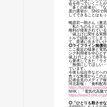
会を作っていくことが
「多くの若者が、『な
度の選挙か、SNSで
してできることはもっ
鴫原宏一朗さん（東北
「私たちのもとに届く
権利が侵害されている
「値上げに関する実態
トルで頑張ってしまう
て、普通に生きていけ
◎ライフライン無償化
ここ最近の猛暑と電気
ンク利用者を中心とす
値上げによって赤字を
ら要求してきた「ライ
「無償にしてほしい・
ています。
今後も仙台市などへの
色々な角度からこのエ
記者会見のメディア報
河北新報：「食料配布
https://kahoku.news/a
NHK：「電気代高騰で
https://www3.nhk.or.
◎「ひとりも殺させな
今回紹介したような分