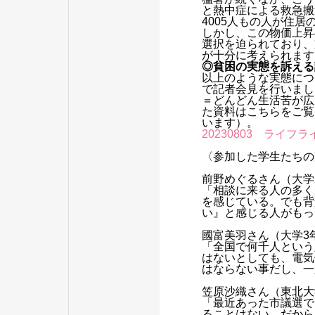
と熱中症による救急搬
4005人もの人が住居
しかし、この物価上昇
選択を迫られており、
が十分に考えられます
◎貧困の実態を訴える
以上のような実態につ
で記者会見を行いまし
＝どんどん生活苦が広
た資料はこちらをご覧
います）。
20230803 ライフ
〈参加した学生たちの
前野めぐるさん（大学
「相談に来る人の多く
を感じている。でも背
い』と感じる人がもっ
國富美羽さん（大学3
「全国で何千人という
はないとしても、電気
はならない事だし、一
笠原沙織さん（東北大
「最近あった市議選で
ることはない。だから