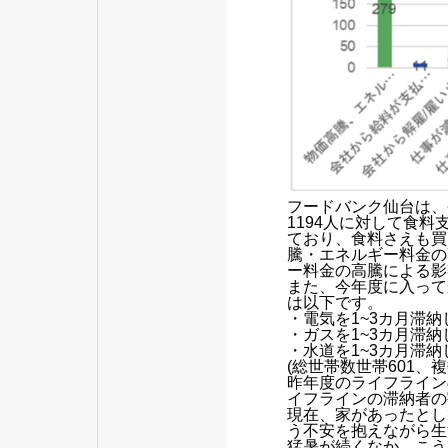
フードバンク仙台は、
1194人に対して食
ており、食料さえも買
騰・エネルギー料金の
ー料金の高騰による影
また、今年度に入って
は以下です。
・電気を1~3カ月滞納
・ガスを1~3カ月滞納
・水道を1~3カ月滞納
(総世帯数世帯601、複
昨年度のライフラインの
イフラインの滞納者の
現在、家があったとし
う不安を抱えながら生
猛暑が続くなか、こう