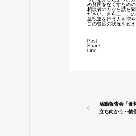
め貧困をなくすための
相談者の方から話を聞
ださい。さらに、この
章執筆を行う人も増や
この貧困の状況を変え
Post
Share
Line
活動報告会「食
立ち向かう～物
貧困～」