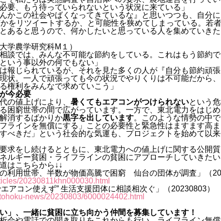
必要、もう待っていられないという状況に来ている」
んかこの社会やばくなってきているな』と思いつつも、自分に
何かをリツイートするか、と可能性を狭めてしまっている。若
とあると思うので、何かしたいと思っている人を集めていきた
大学農学研究科M１）
相談では、みんな不可能な節約をしている。これはもう節約で
という事以外の何でもない」
は報じられているが、それを見た多くの人が『自分も節約頑張
現状。一人で頑張っても今の状況でやりくりは不可能だから、
る権利をみんなで求めていこう」
が今必要
代の値上げにより、
暑くてもエアコンがつけられない
という危
る困窮世帯の間で広がっています。一方で、東北電力をはじめ
解消するばかりか
黒字を出しています
。このような情勢の中で
フラインを無償にする」ことの必要性と緊急性はますます高ま
すべきだ」という社会的な気運も、プロジェクトを始めて以来
要求をし続けるとともに、東北電力への値上げに関する公開質
ネルギー貧困・ライフラインの貧困にアプローチしていきたい
道はこちらから↓↓
の利用世帯、半数が物価高騰で困窮 仙台の団体が調査」（2023
rticles/20230811khn000030.html
エアコン使えず” 生活支援団体に相談相次ぐ」（20230803）
jp/tohoku-news/20230803/6000024402.html
い」、一緒に貧困に立ち向かう仲間を募集しています！
析会や電話での聞き取りをこれからも行い、ライフライン無償