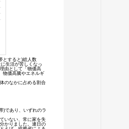
帯とすると)総人数
景に生活が苦しくなっ
理由として「物価高
す。物価高騰やエネルギ
体のなかに占める割合
世帯)であり、いずれのラ
ていない、常に家を失
ら分かりました。連日の
とえば、総務省による