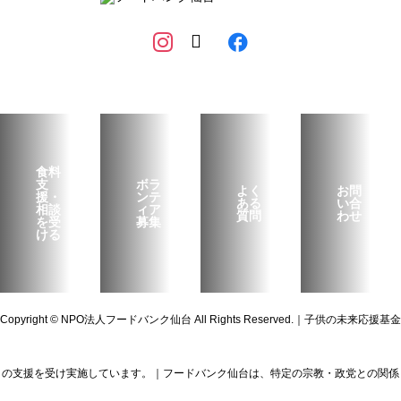
食料
支
ボラ
よく
お問
援・
ンテ
ある
い合
相談
ィア
質問
わせ
を受
募集
ける
Copyright © NPO法人フードバンク仙台 All Rights Reserved.｜子供の未来応援基金
の支援を受け実施しています。｜フードバンク仙台は、特定の宗教・政党との関係