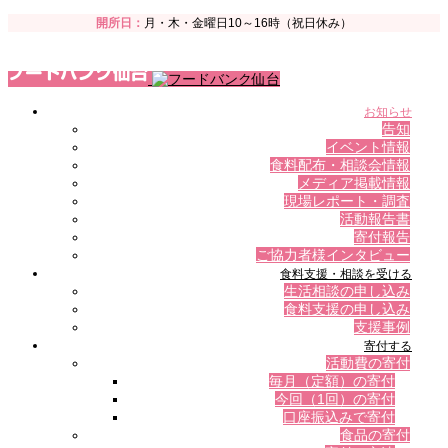
開所日：
月・木・金曜日10～16時（祝日休み）
お知らせ
告知
イベント情報
食料配布・相談会情報
メディア掲載情報
現場レポート・調査
活動報告書
寄付報告
ご協力者様インタビュー
食料支援・相談を受ける
生活相談の申し込み
食料支援の申し込み
支援事例
寄付する
活動費の寄付
毎月（定額）の寄付
今回（1回）の寄付
口座振込みで寄付
食品の寄付