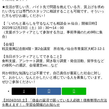
★生活が苦しい方、バイト先で問題を抱えている方、賃上げを求め
たい方などは専門のスタッフに相談することも可能です。そういっ
た方もぜひお越しください！
【「いのちと暮らしを守るなんでも相談会 in 仙台」開催日時】
2023年12月23日（土）10：30〜14：00
（支援ボランティアとして参加する方は、事前準備のため9時に集
合）
【会場】
戦災復興記念館4階・第2会議室 所在地／仙台市青葉区大町2-12-1
【当日ボランティアとしてできること】
食料支援、アンケート調査、聞き取り調査・発信活動、留学生など
の移民への通訳、会場運営etc…など
何か特別な知識などは不要です。自己責任が蔓延した社会に対し
て、おかしい、なんとかしたいと感じている人を募集しています。
ぜひご参加ください！
【2024/2/10.土】「借金の返済で困っている人必聴！債務整理の方法
を教えます！」学習会開催のお知らせ