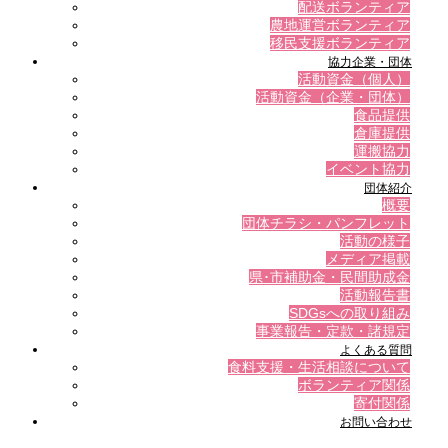
配送ボランティア
農地運営ボランティア
移民支援ボランティア
協力企業・団体
活動資金（個人）
活動資金（企業・団体）
食品提供
倉庫提供
運搬協力
イベント協力
団体紹介
概要
団体チラシ・パンフレット
活動の様子
メディア掲載
県･市補助金・民間助成金
活動報告書
SDGsへの取り組み
事業報告・定款・諸規定
よくある質問
食料支援・生活相談について
ボランティア関係
寄付関係
お問い合わせ