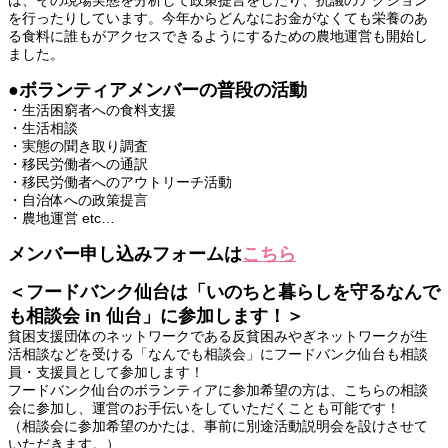
を行ったりしています。今年からどんなにお金がなくても栄養のあ
る食料に誰もがアクセスできるようにするための農地運営も開始し
ました。
●ボランティアメンバーの普段の活動
・生活困窮者への食料支援
・生活相談
・実態の聞き取り調査
・移民労働者への通訳
・移民労働者へのアウトリーチ活動
・自治体への政策提言
・農地運営 etc…
メンバー申し込みフォームは
こちら
＜フードバンク仙台は「いのちと暮らしを守るなんで
も相談会 in 仙台」に参加します！＞
貧困支援団体のネットワークである反貧困みやぎネットワークが生
活相談などを受ける「なんでも相談会」にフードバンク仙台も相談
員・支援員として参加します！
フードバンク仙台のボランティアに参加希望の方は、こちらの相談
会に参加し、運営のお手伝いをしていただくことも可能です！
（相談会に参加希望のかたは、事前に別途活動説明会を設けさせて
いただきます。）