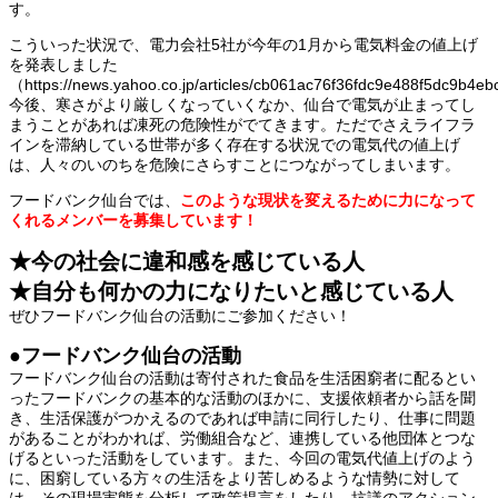
す。
こういった状況で、電力会社5社が今年の1月から電気料金の値上げ
を発表しました
（https://news.yahoo.co.jp/articles/cb061ac76f36fdc9e488f5dc9b
今後、寒さがより厳しくなっていくなか、仙台で電気が止まってし
まうことがあれば凍死の危険性がでてきます。ただでさえライフラ
インを滞納している世帯が多く存在する状況での電気代の値上げ
は、人々のいのちを危険にさらすことにつながってしまいます。
フードバンク仙台では、
このような現状を変えるために力になって
くれるメンバーを募集しています！
★今の社会に違和感を感じている人
★自分も何かの力になりたいと感じている人
ぜひフードバンク仙台の活動にご参加ください！
●フードバンク仙台の活動
フードバンク仙台の活動は寄付された食品を生活困窮者に配るとい
ったフードバンクの基本的な活動のほかに、支援依頼者から話を聞
き、生活保護がつかえるのであれば申請に同行したり、仕事に問題
があることがわかれば、労働組合など、連携している他団体とつな
げるといった活動をしています。また、今回の電気代値上げのよう
に、困窮している方々の生活をより苦しめるような情勢に対して
は、その現場実態を分析して政策提言をしたり、抗議のアクション