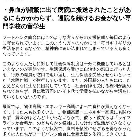
・鼻血が頻繁に出て病院に搬送されたことがあ
るにもかかわらず、通院を続けるお金がない専
門学校の留学生
フードバンク仙台にはこのような方々からの支援依頼が毎日のよう
に寄せられています。このような方々のなかには「毎日ギリギリの
生活をおくるなかで、精神的に追い込まれてしまっている人も多く
なっています。
このような人たちに対して社会保障制度は十分に機能しているとは
いえないのが実態です。生活保護を受けに自治体の窓口に行った人
を、行政の職員が窓口で追い返し、生活保護を受給させないといっ
た「水際作戦」が横行しています。また、外国籍の人たちには、た
とえどんなに生活に困窮していても、社会保障を受ける権利が認め
られておらず、月に数万円のバイト代で学費を払いながら生活をし
ていくしかないのです。
最近では、物価高騰・エネルギー高騰によって食料が買えなくなっ
てしまった人も数多くいます。物価高騰・エネルギー高騰にも関わ
らず、賃金がほとんど上がらないなかで、彼ら・彼女らは「ライフ
ラインか食料か」のどちらかを犠牲にしなければ生活ができなくな
っています。このような状況で、食料を犠牲にせざるを得なかった
多くの人たちがフードバンク仙台に食糧支援を依頼してきていま