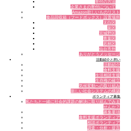
寄付の方法
企業さまの寄付について
Amazon欲しいものリスト
食品回収箱（フードボックス）設置場所
太白区
泉区
宮城野区
青葉区
若林区
仙台市外
ありがとうメッセージ
活動紹介と想い
活動紹介
食料支援
生活相談支援
生存権の確立
気候変動への取り組み
新しい社会システムの構築
ボランティア募集
私たちと一緒に社会的課題の解決に取り組んでみま
せんか？
募集要項
食料支援ボランティア
相談ボランティア
調査・分析・提言