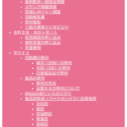
食料配布・相談会情報
メディア掲載情報
現場レポート・調査
活動報告書
寄付報告
ご協力者様インタビュー
食料支援・相談を受ける
生活相談の申し込み
食料支援の申し込み
支援事例
寄付する
活動費の寄付
毎月（定額）の寄付
今回（1回）の寄付
口座振込みで寄付
食品の寄付
寄付の方法
企業さまの寄付について
Amazon欲しいものリスト
食品回収箱（フードボックス）設置場所
太白区
泉区
宮城野区
青葉区
若林区