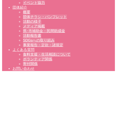
イベント協力
団体紹介
概要
団体チラシ・パンフレット
活動の様子
メディア掲載
県･市補助金・民間助成金
活動報告書
SDGsへの取り組み
事業報告・定款・諸規定
よくある質問
食料支援・生活相談について
ボランティア関係
寄付関係
お問い合わせ