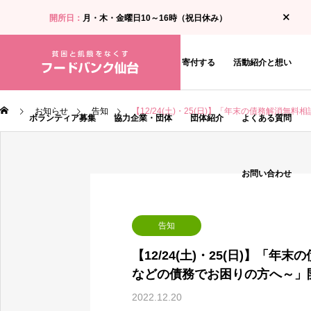
開所日：
月・木・金曜日10～16時（祝日休み）
お知らせ
食料支援・相談を受ける
寄付する
活動紹介と想い
お知らせ
告知
【12/24(土)・25(日)】「年末の債務解
ボランティア募集
協力企業・団体
団体紹介
よくある質問
お問い合わせ
告知
【12/24(土)・25(日)】
などの債務でお困りの方へ～」
2022.12.20