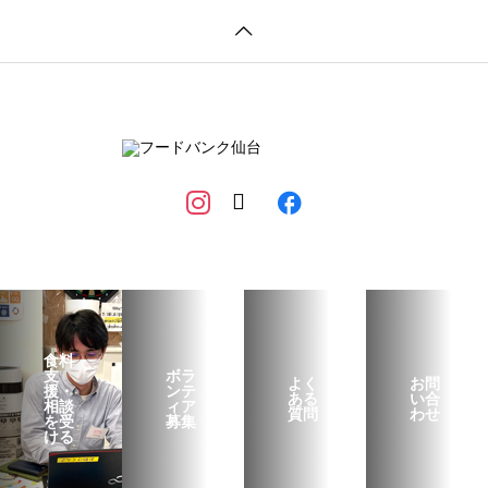
食料
支
ボラ
よく
お問
援・
ンテ
ある
い合
相談
ィア
質問
わせ
を受
募集
ける