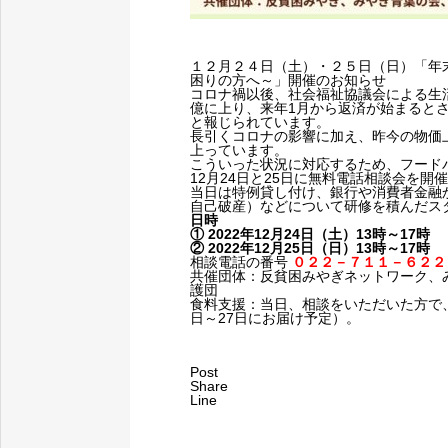
１２月２４日（土）・２５日（日）「年
困りの方へ～」開催のお知らせ
コロナ禍以後、社会福祉協議会による生活
億に上り、来年1月から返済が始まるとさ
と報じられています。
長引くコロナの影響に加え、昨今の物価
上っています。
こういった状況に対応するため、フード
12月24日と25日に無料電話相談会を開
当日は特例貸し付け、銀行や消費者金融
自己破産）などについて研修を積んだス
日時
① 2022年12月24日（土）13時～17時
② 2022年12月25日（日）13時～17時
相談電話の番号
０２２－７１１－６２２
共催団体：反貧困みやぎネットワーク、み
護団
食料支援：当日、相談をいただいた方で
日～27日にお届け予定）。
Post
Share
Line