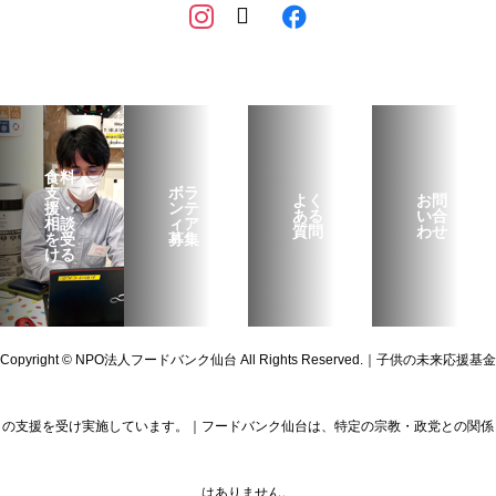
食料
支
ボラ
よく
お問
援・
ンテ
ある
い合
相談
ィア
質問
わせ
を受
募集
ける
Copyright © NPO法人フードバンク仙台 All Rights Reserved.｜子供の未来応援基金
の支援を受け実施しています。｜フードバンク仙台は、特定の宗教・政党との関係
はありません。