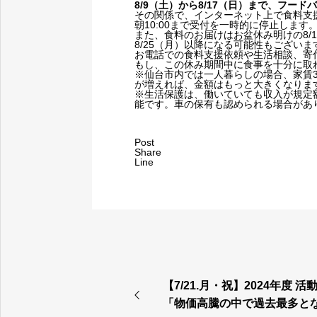
8/9（土）から8/17（日）まで、フー
その関係で、インターネット上で食料支援を
朝10:00まで受付を一時的に停止します
また、食料のお届けはお盆休み明けの8/
8/25（月）以降になる可能性もござい
お電話での食料支援依頼や生活相談、寄付の
もし、この休み期間中に食事を十分に取
※仙台市内では一人暮らしの場合、家賃3
が増えれば、金額はもっと大きくなりま
※生活保護は、働いていても収入が規定
能です。車の保有も認められる場合があ
Post
Share
Line
【7/21.月・祝】2024年度 
「物価高騰の中で過去最多と