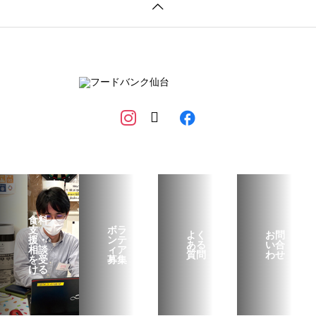
食料
支
ボラ
よく
お問
援・
ンテ
ある
い合
相談
ィア
質問
わせ
を受
募集
ける