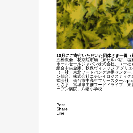
10月にご寄付いただいた団体さま一覧（
五橋教会、花京院市場（泉セルバ店、塩
ホールセールジャパン株式会社、（一社）やま
組合中央金庫、秋保ヴィレッジ アグリエ
（一社）東北フードバンク連携センター
ン仙台、株式会社ニチレイロジスティク東
式会社、仙台市中高生フリースクールpea
なさま、宮城県主催フードドライブ、東
ープン病院、八幡小学校
Post
Share
Line